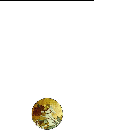
Sunday Mass
Saturday Vigil 4:00 PM
Sunday 8:00 AM & 10:00 AM English
Sunday 12:30 PM Spanish
Eucharistic Adoration
Friday 9:00AM to 9:00PM
Except when the Parish Office is
Closed
Masses During Holy Days of
Obligation
9:00 AM &
5:00 PM English
7:00 PM Spanish
Confessions
Saturday 2:30 PM to 3:30 PM