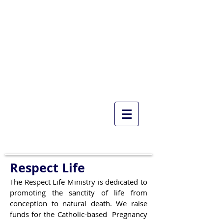
Saint George Catholic
Church
771 Roscoe Rd Newnan, GA
30263
Weekday Mass (English)
Monday, Tuesday, Wednesday,
and Thursday 9:00 AM
Respect Life
The Respect Life Ministry is dedicated to
promoting the sanctity of life from
conception to natural death. We raise
funds for the Catholic-based Pregnancy